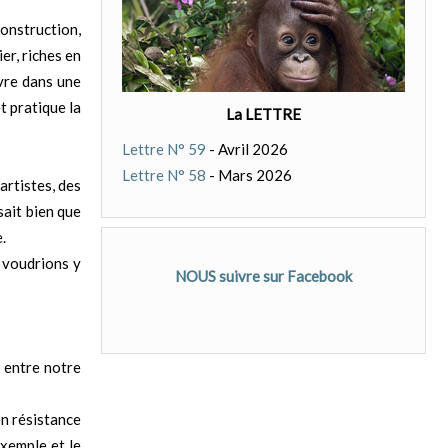
onstruction,
er, riches en
ivre dans une
t pratique la
La LETTRE
Lettre N° 59
- Avril 2026
Lettre N° 58
- Mars 2026
artistes, des
sait bien que
.
s voudrions y
NOUS suivre sur Facebook
x entre notre
n résistance
xemple et le