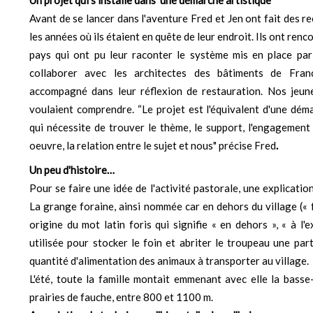
Avant de se lancer dans l'aventure Fred et Jen ont fait des r
les années où ils étaient en quête de leur endroit. Ils ont renc
pays qui ont pu leur raconter le système mis en place par 
collaborer avec les architectes des bâtiments de Fran
accompagné dans leur réflexion de restauration. Nos jeune
voulaient comprendre. “Le projet est l'équivalent d'une dém
qui nécessite de trouver le thème, le support, l'engagement
oeuvre, la relation entre le sujet et nous" précise Fred
.
Un peu d'histoire…
Pour se faire une idée de l'activité pastorale, une explicatio
La grange foraine, ainsi nommée car en dehors du village (« f
origine du mot latin foris qui signifie « en dehors », « à l'e
utilisée pour stocker le foin et abriter le troupeau une par
quantité d'alimentation des animaux à transporter au village.
L'été, toute la famille montait emmenant avec elle la bass
prairies de fauche, entre 800 et 1100 m.