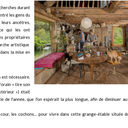
echerches durant
ontré les gens du
leurs ancêtres,
ce qui les ont
s propriétaires
arche artistique
 dans la mise en
n est nécessaire.
orain » tire son
xtérieur ») était
tie de l'année, que l'on espérait la plus longue, afin de diminuer 
e-cour, les cochons… pour vivre dans cette grange-étable située d