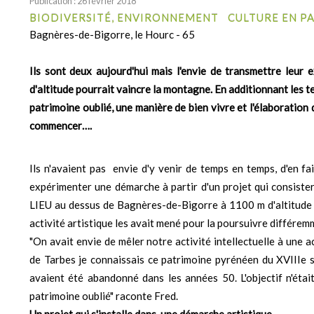
Publication : 26 février 2018
BIODIVERSITÉ, ENVIRONNEMENT
CULTURE EN P
Bagnères-de-Bigorre, le Hourc - 65
Ils sont deux aujourd'hui mais l'envie de transmettre leur
d'altitude pourrait vaincre la montagne. En additionnant les 
patrimoine oublié, une manière de bien vivre et l'élaboration 
commencer….
Ils n'avaient pas envie d'y venir de temps en temps, d'en fa
expérimenter une démarche à partir d'un projet qui consister
LIEU au dessus de Bagnères-de-Bigorre à 1100 m d'altitude da
activité artistique les avait mené pour la poursuivre différe
"On avait envie de mêler notre activité intellectuelle à une a
de Tarbes je connaissais ce patrimoine pyrénéen du XVIIIe s
avaient été abandonné dans les années 50. L'objectif n'éta
patrimoine oublié" raconte Fred.
Un projet qui s'installe dans une démarche artistique