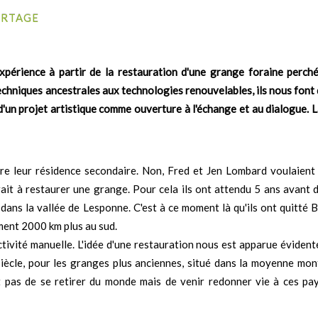
ARTAGE
 expérience à partir de la restauration d'une grange foraine perc
techniques ancestrales aux technologies renouvelables, ils nous font
d'un projet artistique comme ouverture à l'échange et au dialogue. L
ire leur résidence secondaire. Non, Fred et Jen Lombard voulaient s
ait à restaurer une grange. Pour cela ils ont attendu 5 ans avant 
ns la vallée de Lesponne. C'est à ce moment là qu'ils ont quitté B
mment 2000 km plus au sud.
ctivité manuelle. L'idée d'une restauration nous est apparue évident
iècle, pour les granges plus anciennes, situé dans la moyenne mon
it pas de se retirer du monde mais de venir redonner vie à ces pa