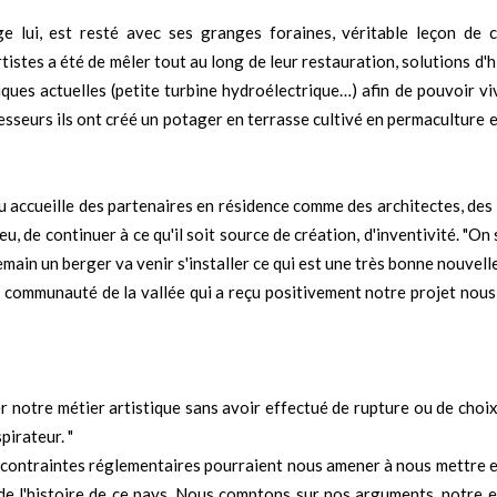
ge lui, est resté avec ses granges foraines, véritable leçon de c
istes a été de mêler tout au long de leur restauration, solutions d'hi
iques actuelles (petite turbine hydroélectrique…) afin de pouvoir v
seurs ils ont créé un potager en terrasse cultivé en permaculture e
eu accueille des partenaires en résidence comme des architectes, des 
, de continuer à ce qu'il soit source de création, d'inventivité. "On 
main un berger va venir s'installer ce qui est une très bonne nouvelle
la communauté de la vallée qui a reçu positivement notre projet nou
r notre métier artistique sans avoir effectué de rupture ou de choi
pirateur. "
s contraintes réglementaires pourraient nous amener à nous mettre e
 de l'histoire de ce pays. Nous comptons sur nos arguments, notre e