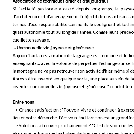
Association de techniques d'hier et d'aujourd'hui
Si l'activité pastorale a cessé depuis longtemps, le paysa
d'architecture et d'aménagement. L’objectif de nos artisans-art
termes d'éco responsabilité comme ils le soulignent et techn
quasi autonomie tout au long de l'année. Comme leurs prédéces
cueillette sauvage.
… Une nouvelle vie, joyeuse et généreuse
Aujourd'hui la restauration de la grange est terminée et le li
enseignants… avec la volonté de perpétuer l'échange sur ce lieu
la montagne ne va pas retrouver son activité d'hier même si de
Après s'être inventé, en quelque sorte, une place au sein de 
inventer une nouvelle vie, joyeuse et généreuse " conclut Jen.
Entre nous
> Grande satisfaction : "Pouvoir vivre et continuer à exerce
lieu et notre démarche. L'écrivain Jim Harrison est un grand ins
> Solutions à trouver prochainement ? "C'est de voir que le
alors que notre projet est plein de bon sens et respectueux