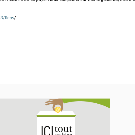
3/liens
/