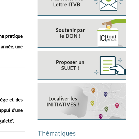
ne pratique
 année, une
lège et des
appui d’une
"gaieté
".
Thématiques