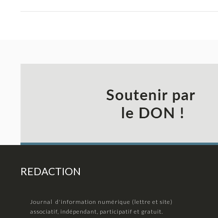
REDACTION
Journal d'information numérique (lettre et site)
associatif, indépendant, participatif et gratuit.