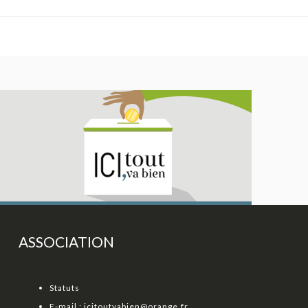
ASSOCIATION
Statuts
E-mail :
icitoutvabien@orange.fr