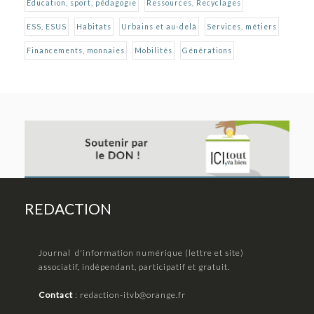
Éducation, sport, pédagogie
Ressources, Recyclages
ESS, ESUS
Habitats
Urbains et au-delà
Services, métiers
Financements, monnaies
Mobilités
Générations
REDACTION
Journal d'information numérique (lettre et site)
associatif, indépendant, participatif et gratuit.
Contact
:
redaction-itvb@orange.fr