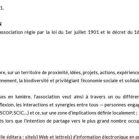
1.
N
association régie par la loi du 1er juillet 1901 et le décret du 
e, sur un territoire de proximité, idées, projets, actions, expérience
onnement, la biodiversité et privilégiant l’économie sociale et solidai
es en lumière, l’association veut ainsi à travers un ou différe
réflexion, les interactions et synergies entre tous — personnes eng
 SCOP, SCIC…) et ce, sur une zone d’implications définie localement ;
s lors que l’intention de partage vers le plus grand nombre occu
le éditera : site(s) Web et lettre(s) d’information électronique en pr