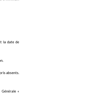
t la date de
on.
pris absents.
e Générale «