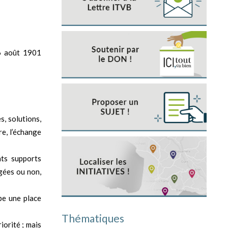
16 août 1901
s, solutions,
re, l’échange
nts supports
agées ou non,
pe une place
Thématiques
iorité ; mais