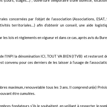
s (cours, stages…) ; ouverture temporaire d’une buvette, location
rales concernées par l’objet de l’association (Associations, ESAT,
ivités territoriales…) afin d’obtenir un conseil, une aide logisti
 les lois et règlements en vigueur et dans ce cas, après avis du Bure
de l’INPI la dénomination ICI, TOUT VA BIEN (ITVB) et resteront d
est convenu pour ces derniers de les laisser à l’usage de l’associatio
bres maximum, renouvelable tous les 3 ans. Il comprend un(e) Présid
 pouvant être cumulées.
embres fondateurs s’ils le souhaitent, en veillant à respecter le n