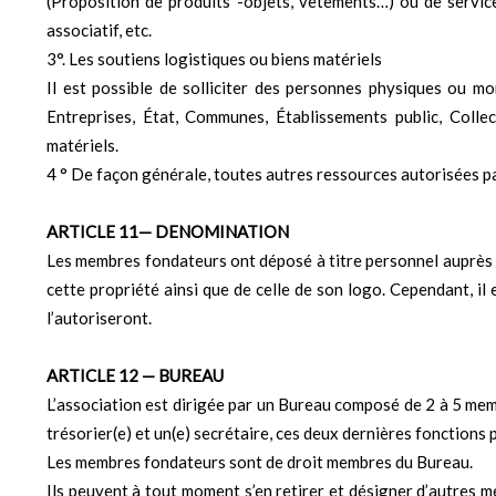
(Proposition de produits -objets, vêtements…) ou de service
associatif, etc.
3°. Les soutiens logistiques ou biens matériels
Il est possible de solliciter des personnes physiques ou mo
Entreprises, État, Communes, Établissements public, Collect
matériels.
4 ° De façon générale, toutes autres ressources autorisées par
ARTICLE 11— DENOMINATION
Les membres fondateurs ont déposé à titre personnel auprès 
cette propriété ainsi que de celle de son logo. Cependant, il 
l’autoriseront.
ARTICLE 12 — BUREAU
L’association est dirigée par un Bureau composé de 2 à 5 mem
trésorier(e) et un(e) secrétaire, ces deux dernières fonctions
Les membres fondateurs sont de droit membres du Bureau.
Ils peuvent à tout moment s’en retirer et désigner d’autres m