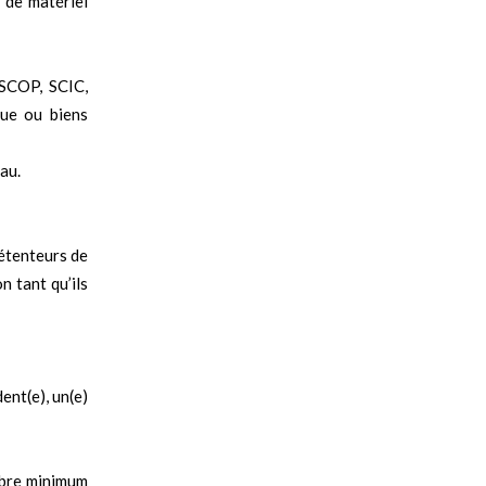
 de matériel
 SCOP, SCIC,
que ou biens
au.
étenteurs de
n tant qu’ils
ent(e), un(e)
ombre minimum